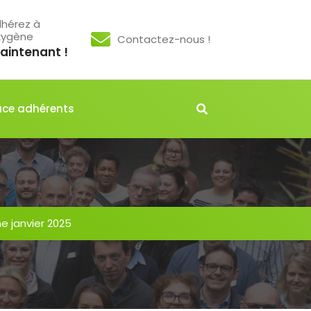
hérez à
xygène
Contactez-nous !
aintenant !
ce adhérents
ne janvier 2025